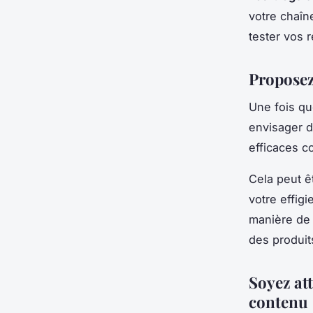
votre chaîn
tester vos 
Proposez
Une fois qu
envisager 
efficaces c
Cela peut ê
votre effigi
manière de 
des produits
Soyez att
contenu