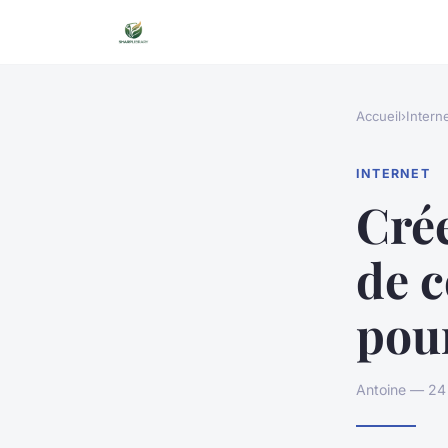
Accueil
›
Intern
INTERNET
Cré
de c
pou
Antoine — 24 