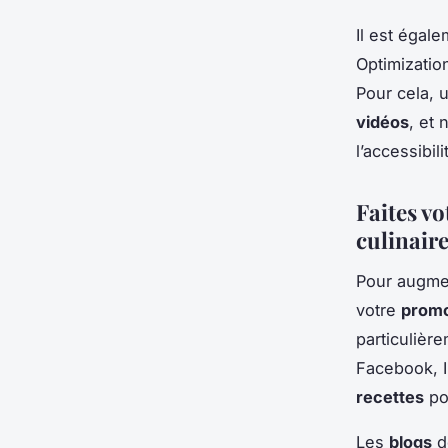
Il est égal
Optimizatio
Pour cela, 
vidéos
, et 
l’accessibil
Faites vo
culinair
Pour augmen
votre
promo
particulièr
Facebook, I
recettes
po
Les
blogs
d