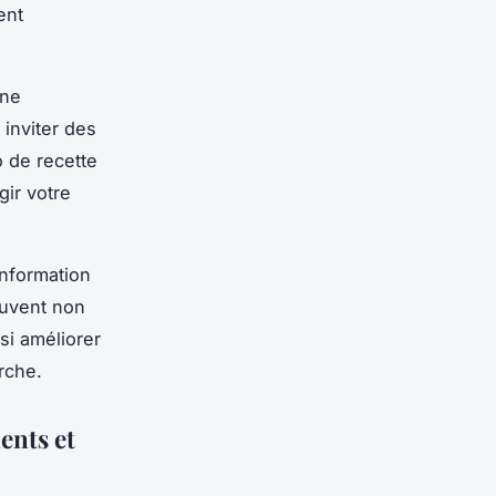
ent
une
inviter des
o de recette
gir votre
information
euvent non
si améliorer
rche.
ents et