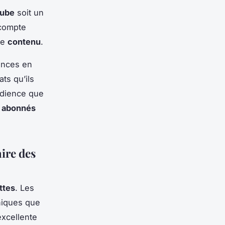
Tube
soit un
 compte
re
contenu
.
ences en
ts qu’ils
audience que
s
abonnés
aire des
ttes
. Les
uniques que
excellente