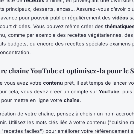
e liste de
recettes
à filmer, en privilégiant une diversité 
ats principaux, desserts, encas… Assurez-vous d’avoir pl
 avance pour pouvoir publier régulièrement des
vidéos
sa
 court d’idées. Vous pouvez même créer des
thématique
nu, comme par exemple des recettes végétariennes, des 
tits budgets, ou encore des recettes spéciales examens 
concentration.
tre chaîne YouTube et optimisez-la pour le
ue vous avez votre
contenu
prêt, il est temps de lancer v
Pour cela, vous devez créer un compte sur
YouTube
, puis
s pour mettre en ligne votre
chaîne
.
création de votre chaîne, pensez à choisir un nom accroc
enir. Utilisez les mots clés liés à votre contenu ("cuisine r
, "recettes faciles") pour améliorer votre référencement s