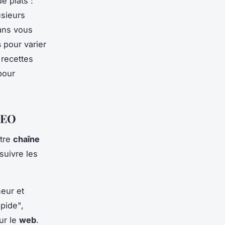
de plats :
usieurs
ns vous
s
pour varier
recettes
pour
 SEO
otre
chaîne
 suivre les
heur et
apide",
ur le
web
.