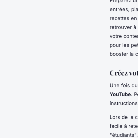
Préparez un
entrées, pl
recettes en
retrouver à
votre conte
pour les pe
booster la 
Créez vo
Une fois q
YouTube
. 
instruction
Lors de la 
facile à ret
"étudiants"