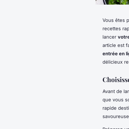
Vous êtes p
recettes ra
lancer
votr
article est
entrée en l
délicieux re
Choisiss
Avant de la
que vous so
rapide dest
savoureuses