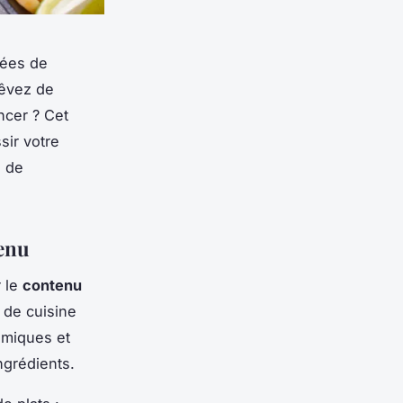
dées de
rêvez de
cer ? Cet
sir votre
e de
tenu
r le
contenu
 de cuisine
omiques et
ngrédients.