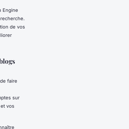
h Engine
 recherche.
ption de vos
liorer
 blogs
 de faire
mptes sur
et vos
nnaître