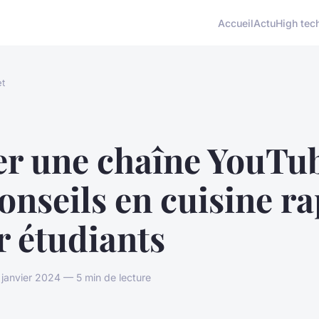
Accueil
Actu
High tec
et
er une chaîne YouTu
onseils en cuisine r
r étudiants
janvier 2024 — 5 min de lecture