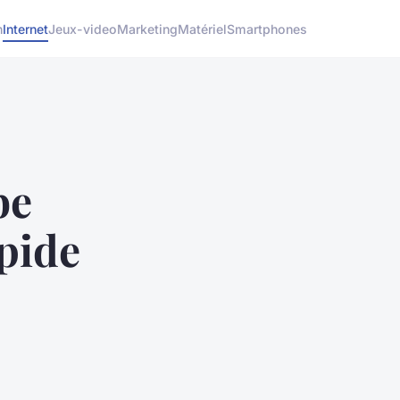
h
Internet
Jeux-video
Marketing
Matériel
Smartphones
be
apide