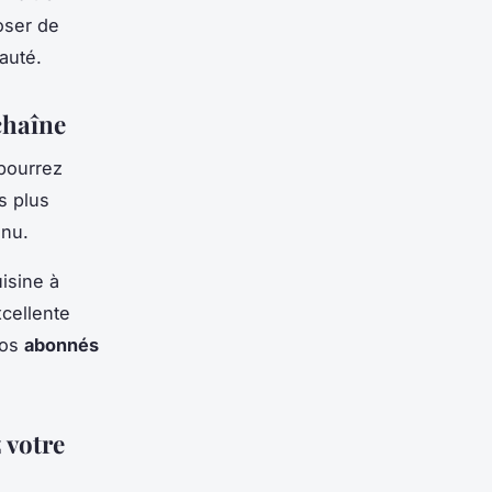
oser de
auté.
chaîne
pourrez
s plus
enu.
isine à
xcellente
vos
abonnés
 votre