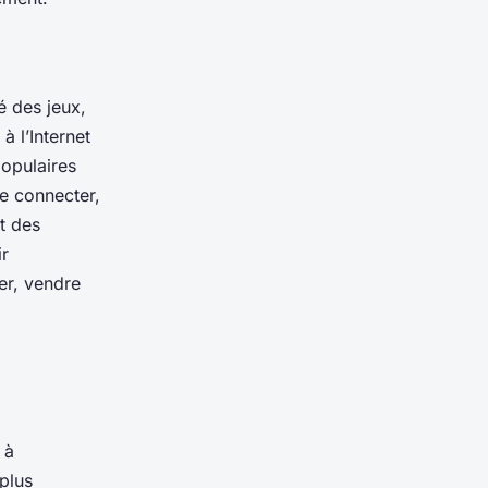
é des jeux,
 l’Internet
populaires
e connecter,
t des
ir
er, vendre
 à
 plus