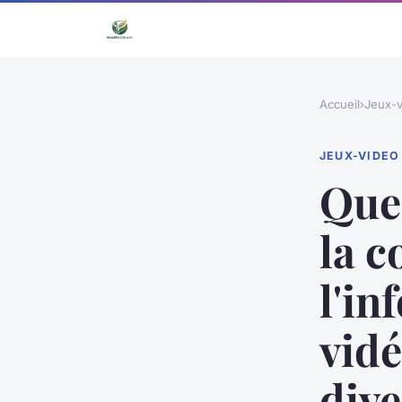
Accueil
›
Jeux-v
JEUX-VIDEO
Quel
la c
l'in
vidé
div