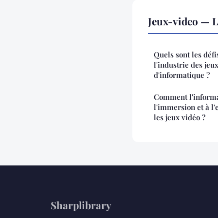
Jeux-video — 
Quels sont les défi
l'industrie des jeu
d'informatique ?
Comment l'informa
l'immersion et à l
les jeux vidéo ?
Sharplibrary