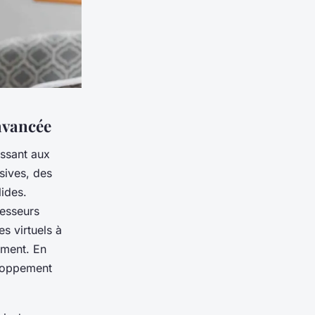
 avancée
issant aux
sives, des
lides.
cesseurs
s virtuels à
ément. En
eloppement