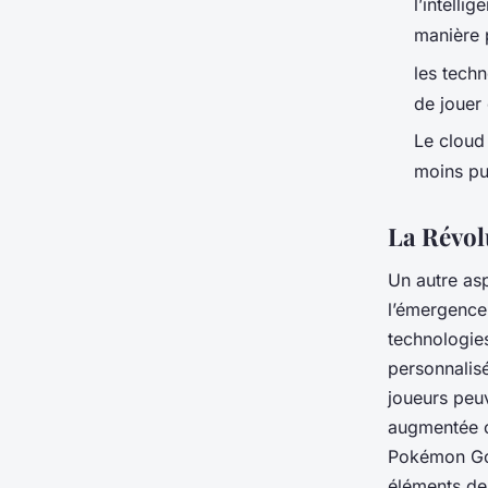
l’intelli
manière p
les tech
de jouer
Le cloud
moins pui
La Révolu
Un autre asp
l’émergence 
technologie
personnalis
joueurs peuv
augmentée o
Pokémon Go 
éléments de