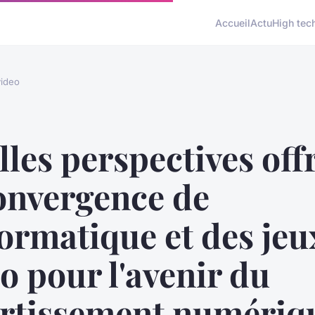
Accueil
Actu
High tec
ideo
les perspectives off
onvergence de
formatique et des jeu
o pour l'avenir du
ertissement numériq