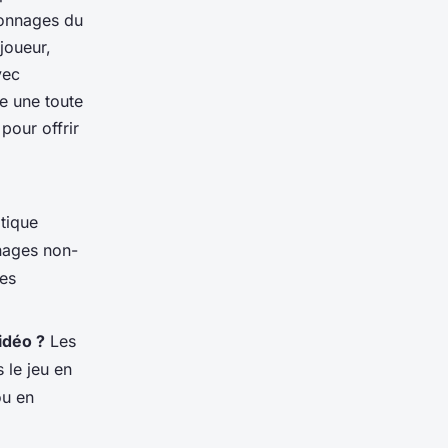
rsonnages du
joueur,
vec
e une toute
pour offrir
tique
nnages non-
des
idéo ?
Les
 le jeu en
ou en