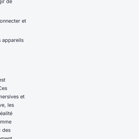
gir de
onnecter et
 appareils
est
 Ces
mersives et
e, les
éalité
comme
c des
ement.