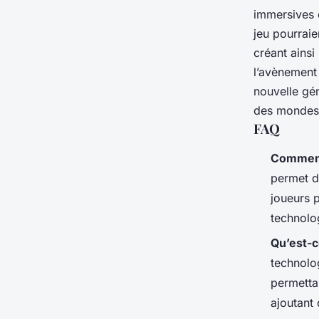
immersives e
jeu pourraie
créant ains
l’avènement
nouvelle gén
des mondes e
FAQ
Comment 
permet d
joueurs p
technolo
Qu’est-c
technolo
permettan
ajoutant 