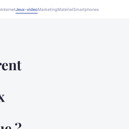
h
Internet
Jeux-video
Marketing
Matériel
Smartphones
rent
x
ue ?